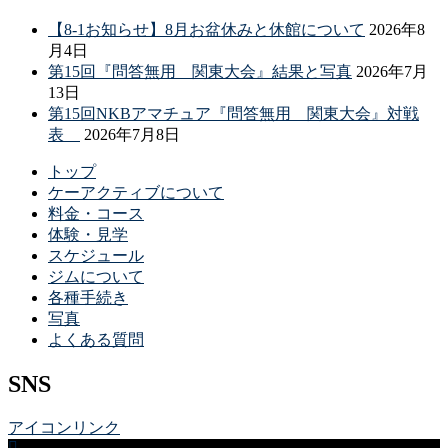
【8-1お知らせ】8月お盆休みと休館について
2026年8
月4日
第15回『問答無用 関東大会』結果と写真
2026年7月
13日
第15回NKBアマチュア『問答無用 関東大会』対戦
表
2026年7月8日
トップ
ケーアクティブについて
料金・コース
体験・見学
スケジュール
ジムについて
各種手続き
写真
よくある質問
SNS
アイコンリンク