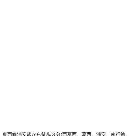
東西線浦安駅から徒歩３分(西葛西、葛西、浦安、南行徳、