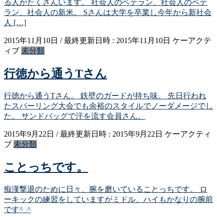
る人がたくさんいます。 社会人のベテラン、社会人のベテ
ラン、社会人の新米。 Sさんは大学を卒業し今年から新社会
人 […]
2015年11月10日
/ 最終更新日時 :
2015年11月10日
ケーアクテ
ィブ
未分類
行徳から通うTさん
行徳から通うTさん。 鉄壁のガードが持ち味。 先日行われ
たスパーリング大会でも余裕のスタイルでノーダメージでし
た。 サンドバッグで汗を流す会員さん。
2015年9月22日
/ 最終更新日時 :
2015年9月22日
ケーアクティ
ブ
未分類
ことっちです。
痴漢撃退のために日々、腕を磨いていることっちです。 ロ
ーキックの練習をしていますがミドル、ハイもかなりの腕前
です^_^