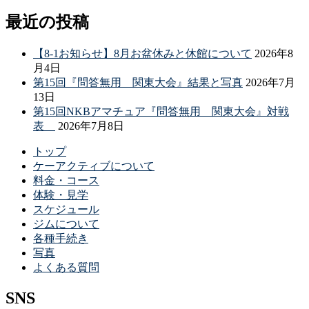
最近の投稿
【8-1お知らせ】8月お盆休みと休館について
2026年8
月4日
第15回『問答無用 関東大会』結果と写真
2026年7月
13日
第15回NKBアマチュア『問答無用 関東大会』対戦
表
2026年7月8日
トップ
ケーアクティブについて
料金・コース
体験・見学
スケジュール
ジムについて
各種手続き
写真
よくある質問
SNS