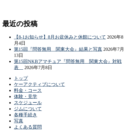
最近の投稿
【8-1お知らせ】8月お盆休みと休館について
2026年8
月4日
第15回『問答無用 関東大会』結果と写真
2026年7月
13日
第15回NKBアマチュア『問答無用 関東大会』対戦
表
2026年7月8日
トップ
ケーアクティブについて
料金・コース
体験・見学
スケジュール
ジムについて
各種手続き
写真
よくある質問