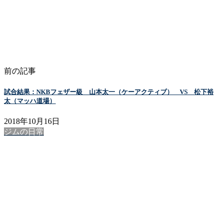
前の記事
試合結果：NKBフェザー級 山本太一（ケーアクティブ） VS 松下裕
太（マッハ道場）
2018年10月16日
ジムの日常