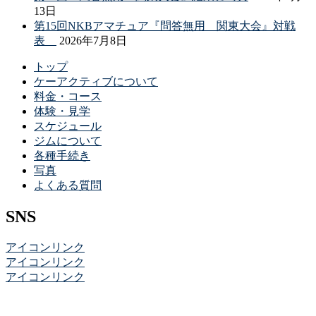
13日
第15回NKBアマチュア『問答無用 関東大会』対戦
表
2026年7月8日
トップ
ケーアクティブについて
料金・コース
体験・見学
スケジュール
ジムについて
各種手続き
写真
よくある質問
SNS
アイコンリンク
アイコンリンク
アイコンリンク