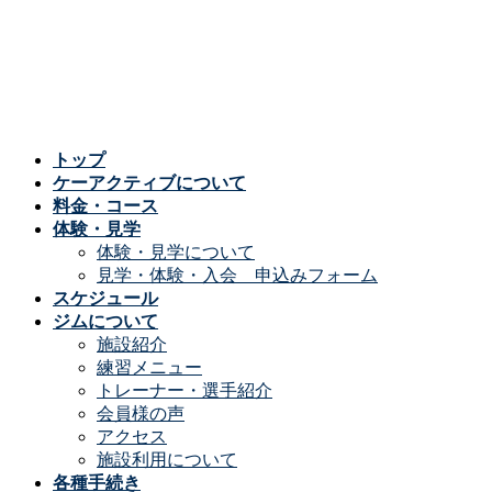
コ
ナ
ン
ビ
テ
ゲ
ン
ー
ツ
シ
へ
ョ
トップ
ス
ン
ケーアクティブについて
キ
に
料金・コース
ッ
移
体験・見学
プ
動
体験・見学について
見学・体験・入会 申込みフォーム
スケジュール
ジムについて
施設紹介
練習メニュー
トレーナー・選手紹介
会員様の声
アクセス
施設利用について
各種手続き