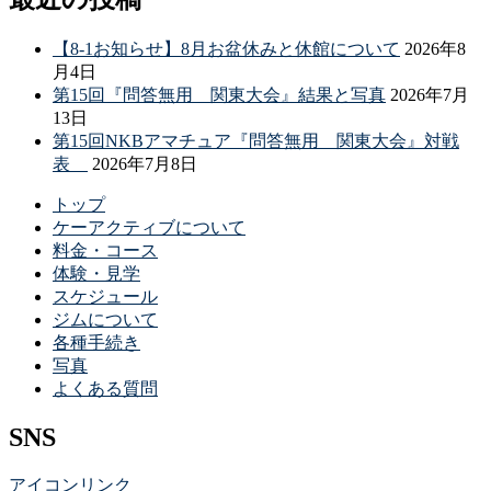
【8-1お知らせ】8月お盆休みと休館について
2026年8
月4日
第15回『問答無用 関東大会』結果と写真
2026年7月
13日
第15回NKBアマチュア『問答無用 関東大会』対戦
表
2026年7月8日
トップ
ケーアクティブについて
料金・コース
体験・見学
スケジュール
ジムについて
各種手続き
写真
よくある質問
SNS
アイコンリンク