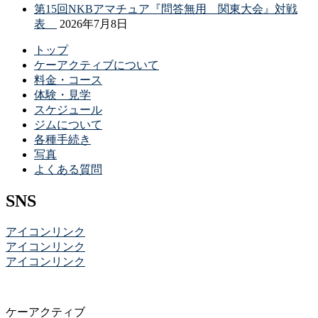
第15回NKBアマチュア『問答無用 関東大会』対戦
表
2026年7月8日
トップ
ケーアクティブについて
料金・コース
体験・見学
スケジュール
ジムについて
各種手続き
写真
よくある質問
SNS
アイコンリンク
アイコンリンク
アイコンリンク
ケーアクティブ