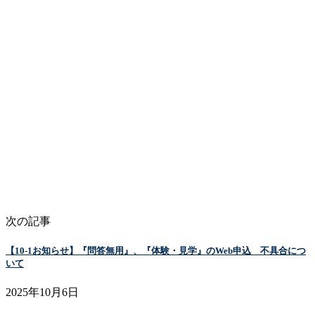
次の記事
【10-1お知らせ】『問答無用』、『体験・見学』のWeb申込 不具合につ
いて
2025年10月6日