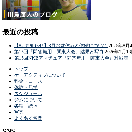
最近の投稿
【8-1お知らせ】8月お盆休みと休館について
2026年8月
第15回『問答無用 関東大会』結果と写真
2026年7月1
第15回NKBアマチュア『問答無用 関東大会』対戦
トップ
ケーアクティブについて
料金・コース
体験・見学
スケジュール
ジムについて
各種手続き
写真
よくある質問
SNS