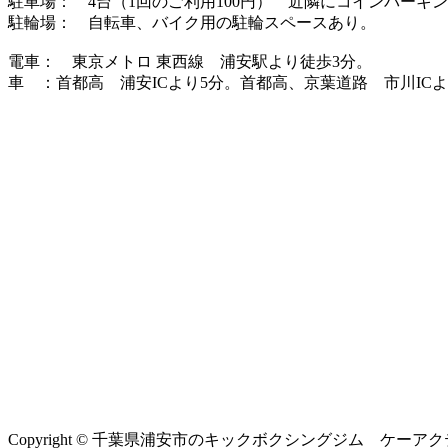
駐車場： 4台（1回のご利用100円） 近隣にコインパーキ
駐輪場： 自転車、バイク用の駐輪スペースあり。
電車： 東京メトロ 東西線 浦安駅より徒歩3分。
車 ：首都高 浦安ICより5分。首都高、京葉道路 市川ICよ
Copyright © 千葉県浦安市のキックボクシングジム ケーアクティブ All