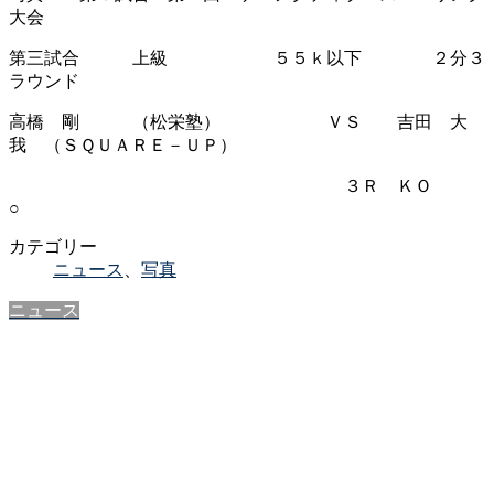
大会
第三試合 上級 ５５ｋ以下 ２分３
ラウンド
高橋 剛 （松栄塾） ＶＳ 吉田 大
我 （ＳＱＵＡＲＥ－ＵＰ）
３Ｒ ＫＯ
○
カテゴリー
ニュース
、
写真
ニュース