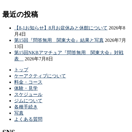
最近の投稿
【8-1お知らせ】8月お盆休みと休館について
2026年8
月4日
第15回『問答無用 関東大会』結果と写真
2026年7月
13日
第15回NKBアマチュア『問答無用 関東大会』対戦
表
2026年7月8日
トップ
ケーアクティブについて
料金・コース
体験・見学
スケジュール
ジムについて
各種手続き
写真
よくある質問