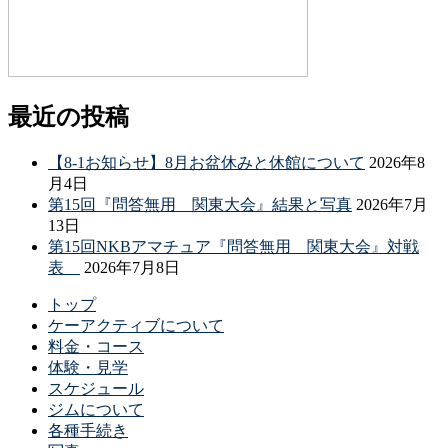
最近の投稿
【8-1お知らせ】8月お盆休みと休館について
2026年8
月4日
第15回『問答無用 関東大会』結果と写真
2026年7月
13日
第15回NKBアマチュア『問答無用 関東大会』対戦
表
2026年7月8日
トップ
ケーアクティブについて
料金・コース
体験・見学
スケジュール
ジムについて
各種手続き