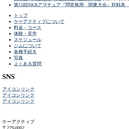
第15回NKBアマチュア『問答無用 関東大会』対戦
トップ
ケーアクティブについて
料金・コース
体験・見学
スケジュール
ジムについて
各種手続き
写真
よくある質問
SNS
アイコンリンク
アイコンリンク
アイコンリンク
ケーアクティブ
〒279-0002