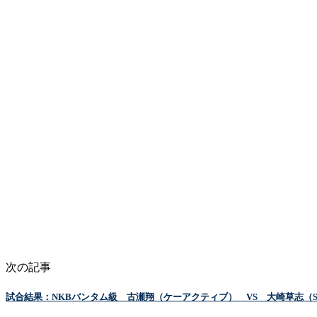
次の記事
試合結果：NKBバンタム級 古瀬翔（ケーアクティブ） VS 大崎草志（Stru