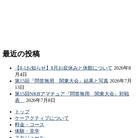
最近の投稿
【8-1お知らせ】8月お盆休みと休館について
2026年8
月4日
第15回『問答無用 関東大会』結果と写真
2026年7月
13日
第15回NKBアマチュア『問答無用 関東大会』対戦
表
2026年7月8日
トップ
ケーアクティブについて
料金・コース
体験・見学
スケジュール