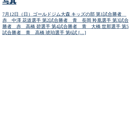
写真
7月12日（日）ゴールドジム大森 キッズの部 第1試合勝者
赤 中澤 花道選手 第2試合勝者 青 長岡 羚凰選手 第3試合
勝者 赤 高橋 碧選手 第4試合勝者 青 大橋 世那選手 第5
試合勝者 青 高橋 琥珀選手 第6試 […]