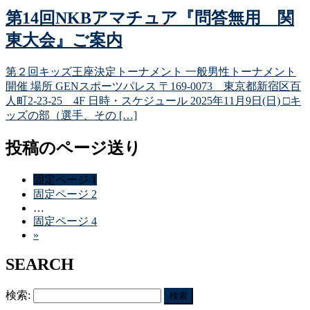
第14回NKBアマチュア『問答無用 関
東大会』ご案内
第２回キッズ王座決定トーナメント 一般男性トーナメント
開催 場所 GENスポーツパレス 〒169-0073 東京都新宿区百
人町2-23-25 4F 日時・スケジュール 2025年11月9日(日) □キ
ッズの部（選手、その […]
投稿のページ送り
固定ページ
1
固定ページ
2
…
固定ページ
4
»
SEARCH
検索: