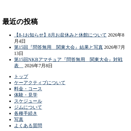
最近の投稿
【8-1お知らせ】8月お盆休みと休館について
2026年8
月4日
第15回『問答無用 関東大会』結果と写真
2026年7月
13日
第15回NKBアマチュア『問答無用 関東大会』対戦
表
2026年7月8日
トップ
ケーアクティブについて
料金・コース
体験・見学
スケジュール
ジムについて
各種手続き
写真
よくある質問